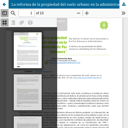
La reforma de la propiedad del suelo urbano en la administración de Paz Estensoro