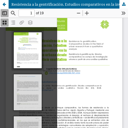
Resistencia a la gentrificación. Estudios comparativos en la investigación urbana desde un análisis cualitativo